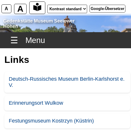
A
A
Google-Übersetzer
Gedenkstätte Museum Seelower
Höhen
☰
Menu
Links
Deutsch-Russisches Museum Berlin-Karlshorst e.
V.
Erinnerungsort Wulkow
Festungsmuseum Kostrzyn (Küstrin)