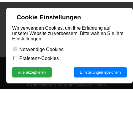
Cookie Einstellungen
Wir verwenden Cookies, um Ihre Erfahrung auf
unserer Website zu verbessern. Bitte wählen Sie Ihre
Einstellungen:
Notwendige Cookies
Präferenz-Cookies
Alle akzeptieren
Einstellungen speichern
Kontakt
Gedenkstätte & Museum Seelower Höhen
Küstriner Straße 28 a, 15306 Seelow
Telefon: +49 (0)3346 597
Fax: +49 (0)3346 598
E-Mail:
info@seelowerhoehen.de